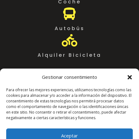
Coche

Autobús

Alquiler Bicicleta
Gestionar consentimiento
Para ofrecer las mejores experiencias, utilizamos tecnologías como las
cookies para almacenar y/o acceder a la información del dispositivo. El
consentimiento de estas tecnologías nos permitirá procesar datos
como el comportamiento de navegación o las identificaciones únicas
en este sitio. No consentir o retirar el consentimiento, puede afectar
negativamente a ciertas características y funciones.
Coworking Almeria WorkSpace
C. Arráez, 11,
Aceptar