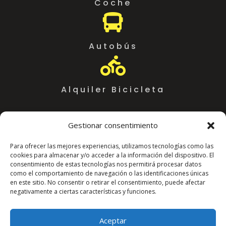
Coche

Autobús

Alquiler Bicicleta
Gestionar consentimiento
Para ofrecer las mejores experiencias, utilizamos tecnologías como las
cookies para almacenar y/o acceder a la información del dispositivo. El
consentimiento de estas tecnologías nos permitirá procesar datos
como el comportamiento de navegación o las identificaciones únicas
en este sitio. No consentir o retirar el consentimiento, puede afectar
negativamente a ciertas características y funciones.
Coworking Almeria WorkSpace
C. Arráez, 11,
Aceptar