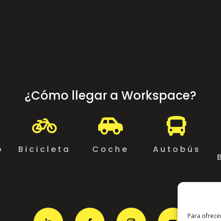
¿Cómo llegar a Workspace?



o
Bicicleta
Coche
Autobús
Para ofrece