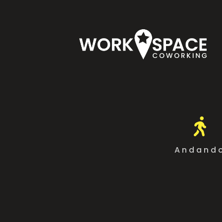

Andand