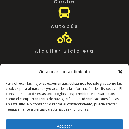
Coche

Autobús

Alquiler Bicicleta
Gestionar consentimiento
Para ofrecer las mejores experiencias, utilizamos tecnologías como las
cookies para almacenar y/o acceder a la información del dispositivo. El
consentimiento de estas tecnologías nos permitirá procesar datos
como el comportamiento de navegación o las identificaciones únicas
en este sitio. No consentir o retirar el consentimiento, puede afectar
negativamente a ciertas características y funciones.
Coworking Almeria WorkSpace
C. Arráez, 11,
Aceptar