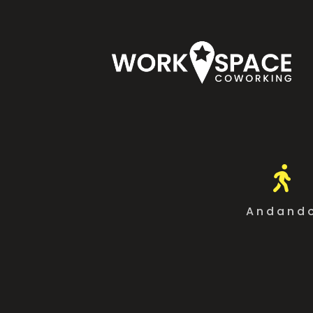

Andand