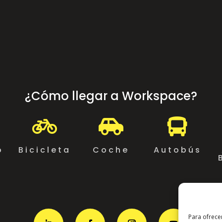
¿Cómo llegar a Workspace?



o
Bicicleta
Coche
Autobús
Para ofrece