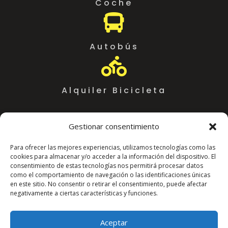
Coche

Autobús

Alquiler Bicicleta
Gestionar consentimiento
Para ofrecer las mejores experiencias, utilizamos tecnologías como las
cookies para almacenar y/o acceder a la información del dispositivo. El
consentimiento de estas tecnologías nos permitirá procesar datos
como el comportamiento de navegación o las identificaciones únicas
en este sitio. No consentir o retirar el consentimiento, puede afectar
negativamente a ciertas características y funciones.
Coworking Almeria WorkSpace
C. Arráez, 11,
Aceptar