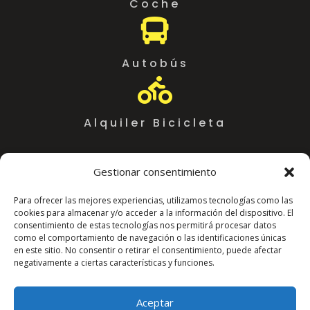
Coche

Autobús

Alquiler Bicicleta
Gestionar consentimiento
Para ofrecer las mejores experiencias, utilizamos tecnologías como las
cookies para almacenar y/o acceder a la información del dispositivo. El
consentimiento de estas tecnologías nos permitirá procesar datos
como el comportamiento de navegación o las identificaciones únicas
en este sitio. No consentir o retirar el consentimiento, puede afectar
negativamente a ciertas características y funciones.
Coworking Almeria WorkSpace
C. Arráez, 11,
Aceptar