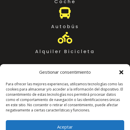
Coche

Autobús

Alquiler Bicicleta
Gestionar consentimiento
Para ofrecer las mejores experiencias, utilizamos tecnologías como las
cookies para almacenar y/o acceder a la información del dispositivo. El
consentimiento de estas tecnologías nos permitirá procesar datos
como el comportamiento de navegación o las identificaciones únicas
en este sitio. No consentir o retirar el consentimiento, puede afectar
negativamente a ciertas características y funciones.
Coworking Almeria WorkSpace
C. Arráez, 11,
Aceptar