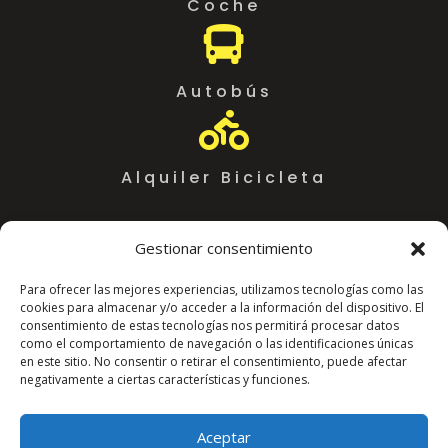
Coche

Autobús

Alquiler Bicicleta
Gestionar consentimiento
Para ofrecer las mejores experiencias, utilizamos tecnologías como las
cookies para almacenar y/o acceder a la información del dispositivo. El
consentimiento de estas tecnologías nos permitirá procesar datos
como el comportamiento de navegación o las identificaciones únicas
en este sitio. No consentir o retirar el consentimiento, puede afectar
negativamente a ciertas características y funciones.
Coworking Almeria WorkSpace
C. Arráez, 11,
Aceptar