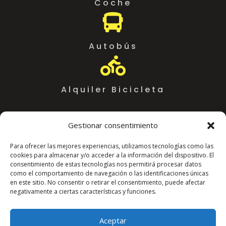
Coche

Autobús

Alquiler Bicicleta
Gestionar consentimiento
Para ofrecer las mejores experiencias, utilizamos tecnologías como las
cookies para almacenar y/o acceder a la información del dispositivo. El
consentimiento de estas tecnologías nos permitirá procesar datos
como el comportamiento de navegación o las identificaciones únicas
en este sitio. No consentir o retirar el consentimiento, puede afectar
negativamente a ciertas características y funciones.
Coworking Almeria WorkSpace
C. Arráez, 11,
Aceptar