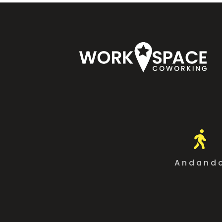

Andand